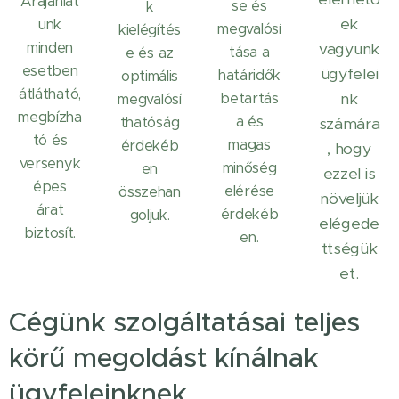
Árajánlat
se és
k
ek
unk
megvalósí
kielégítés
minden
vagyunk
tása a
e és az
esetben
ügyfelei
határidők
optimális
átlátható,
betartás
nk
megvalósí
megbízha
a és
thatóság
számára
tó és
magas
érdekéb
, hogy
versenyk
minőség
en
ezzel is
épes
elérése
összehan
növeljük
árat
érdekéb
goljuk.
elégede
biztosít.
en.
ttségük
et.
Cégünk szolgáltatásai teljes
körű megoldást kínálnak
ügyfeleinknek.