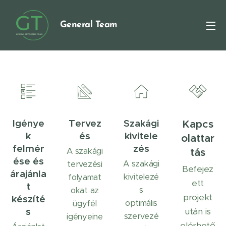
General Team
Igénye
Tervez
Szakági
Kapcs
k
és
kivitele
olattar
felmér
zés
A szakági
tás
ése és
A szakági
tervezési
Befejez
árajánla
kivitelezé
folyamat
ett
t
s
okat az
projekt
készíté
optimális
ügyfél
s
után is
szervezé
igényeine
elérhető